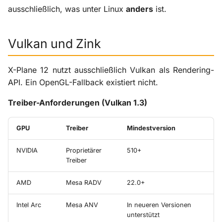
i
ausschließlich, was unter Linux
anders
ist.
Display-Server
Szenerie-Plugins
X-ProTurb
KabinXP
t
Audio
Via KVM
AnyAirline
Vulkan und Zink
i
a
Controller
XP Walkaround
X-Plane 12 nutzt ausschließlich Vulkan als Rendering-
l
API. Ein OpenGL-Fallback existiert nicht.
udev-Regeln
i
Treiber-Anforderungen (Vulkan 1.3)
Konfigurationsdateien
s
GPU
Treiber
Mindestversion
i
Häufige Probleme
e
NVIDIA
Proprietärer
510+
Fehlerbehebung
Treiber
r
AMD
Mesa RADV
22.0+
Log-Dateien
t
Intel Arc
Mesa ANV
In neueren Versionen
Diagnose-Start mit CLI-
unterstützt
Parametern