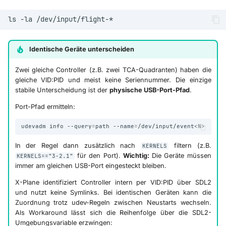
ls
-la
Identische Geräte unterscheiden
Zwei gleiche Controller (z.B. zwei TCA-Quadranten) haben die
gleiche VID:PID und meist keine Seriennummer. Die einzige
stabile Unterscheidung ist der
physische USB-Port-Pfad
.
Port-Pfad ermitteln:
udevadm
info
--query
=
path
--name
=
In der Regel dann zusätzlich nach
filtern (z.B.
KERNELS
für den Port).
Wichtig:
Die Geräte müssen
KERNELS=="3-2.1"
immer am gleichen USB-Port eingesteckt bleiben.
X-Plane identifiziert Controller intern per VID:PID über SDL2
und nutzt keine Symlinks. Bei identischen Geräten kann die
Zuordnung trotz udev-Regeln zwischen Neustarts wechseln.
Als Workaround lässt sich die Reihenfolge über die SDL2-
Umgebungsvariable erzwingen: