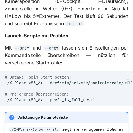
Kameraposition (0=Cockpit, 1=Draufsicht),
Zehnerstelle = Wetter (0-7), Einerstelle = Qualität
(1=Low bis 5=Extreme). Der Test läuft 90 Sekunden
und schreibt Ergebnisse in
.
Log.txt
Launch-Scripte mit Profilen
Mit
und
lassen sich Einstellungen per
--pref
--dref
Kommandozeile überschreiben — nützlich für
verschiedene Startprofile:
# DataRef beim Start setzen:
./X-Plane-x86_64
--dref:sim/private/controls/rain/kill
# Preference überschreiben:
./X-Plane-x86_64
--pref:_is_full_res
=
1
Vollständige Parameterliste
zeigt alle verfügbaren Optionen.
./X-Plane-x86_64 --help