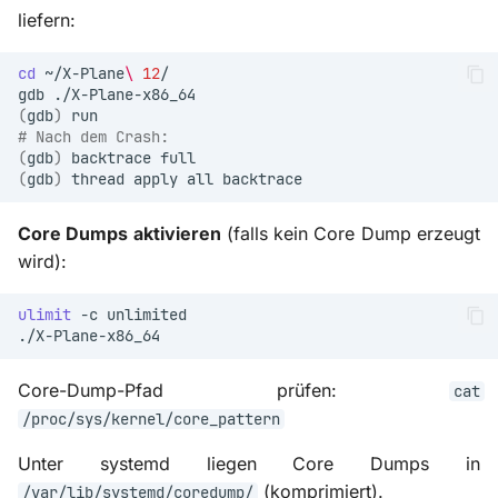
liefern:
cd
~/X-Plane
\ 
12
gdb
(
gdb
)
# Nach dem Crash:
(
gdb
)
backtrace
(
gdb
)
thread
apply
all
Core Dumps aktivieren
(falls kein Core Dump erzeugt
wird):
ulimit
-c
Core-Dump-Pfad prüfen:
cat
/proc/sys/kernel/core_pattern
Unter systemd liegen Core Dumps in
(komprimiert).
/var/lib/systemd/coredump/