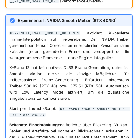
(Performance-Overlay).
__GL_SHOW_GRAPHICS_OSD
Experimentell: NVIDIA Smooth Motion (RTX 40/50)
aktiviert KI-basierte
NVPRESENT_ENABLE_SMOOTH_MOTION=1
Frame-Interpolation auf Treiberebene. Der NVIDIA-Treiber
generiert per Tensor Cores einen interpolierten Zwischenframe
zwischen jedem gerenderten Frame und verdoppelt so die
wahrgenommene Framerate — ohne Engine-Integration.
X-Plane 12 hat kein natives DLSS Frame Generation, daher ist
Smooth Motion derzeit die einzige Möglichkeit für
treiberbasierte Frame-Generierung. Erfordert mindestens
Treiber 580.82 (RTX 40) bzw. 575.51 (RTX 50). Automatisch
wird Low Latency Mode aktiviert, um die zusätzliche
Eingabelatenz zu kompensieren.
Start per Launch-Script:
NVPRESENT_ENABLE_SMOOTH_MOTION=1
./X-Plane-x86_64
Bekannte Einschränkungen:
Berichte über Flickering, Vulkan-
Fehler und Artefakte bei schnellen Blickwechseln existieren in
der X-Plane-Community. Die Qualität liegt unter nativem DLSS