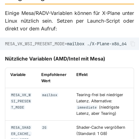
Einige Mesa/RADV-Variablen können für X-Plane unter
Linux nützlich sein. Setzen per Launch-Script oder
direkt vor dem Aufruf:
MESA_VK_WSI_PRESENT_MODE
=
mailbox
Nützliche Variablen (AMD/Intel mit Mesa)
Variable
Empfohlener
Effekt
Wert
Tearing-frei bei niedriger
MESA_VK_W
mailbox
Latenz. Alternative:
SI_PRESEN
(niedrigste
T_MODE
immediate
Latenz, aber Tearing)
Shader-Cache vergrößern
MESA_SHAD
2G
(Standard: 1 GB)
ER_CACHE_