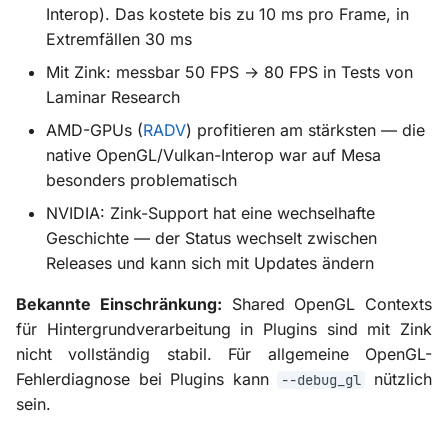
Interop). Das kostete bis zu 10 ms pro Frame, in
Empfehlung
Extremfällen 30 ms
Mit Zink: messbar 50 FPS → 80 FPS in Tests von
Physically Based
Laminar Research
Rendering
AMD-GPUs (
RADV
) profitieren am stärksten — die
native OpenGL/Vulkan-Interop war auf Mesa
Bekannte
besonders problematisch
Einschränkungen
NVIDIA: Zink-Support hat eine wechselhafte
Entwicklung
Geschichte — der Status wechselt zwischen
Releases und kann sich mit Updates ändern
Bekannte Einschränkung:
Shared OpenGL Contexts
für Hintergrundverarbeitung in Plugins sind mit Zink
nicht vollständig stabil. Für allgemeine OpenGL-
Fehlerdiagnose bei Plugins kann
nützlich
--debug_gl
sein.