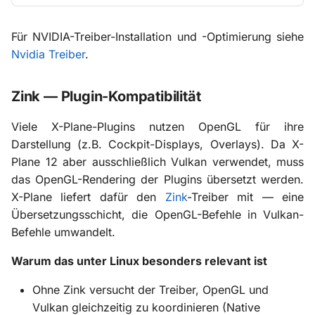
GPU-Debugging
Für NVIDIA-Treiber-Installation und -Optimierung siehe
Nvidia Treiber
.
Crash-Analyse mit GDB
Zink — Plugin-Kompatibilität
Weiterführende Kapitel
Viele X-Plane-Plugins nutzen OpenGL für ihre
Quellen
Darstellung (z.B. Cockpit-Displays, Overlays). Da X-
Plane 12 aber ausschließlich Vulkan verwendet, muss
Hintergrund: Antialiasing
das OpenGL-Rendering der Plugins übersetzt werden.
und Rendering
X-Plane liefert dafür den
Zink
-Treiber mit — eine
Übersetzungsschicht, die OpenGL-Befehle in Vulkan-
Aliasing und Abtastung
Befehle umwandelt.
AA-Techniken in X-Plane
Warum das unter Linux besonders relevant ist
12
Ohne Zink versucht der Treiber, OpenGL und
Vulkan gleichzeitig zu koordinieren (Native
Treiberbasierte MSAA