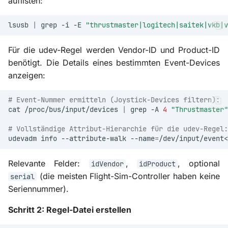
auflisten:
lsusb
|
grep
-i
-E
"thrustmaster|logitech|saitek|vkb|v
Für die udev-Regel werden Vendor-ID und Product-ID
benötigt. Die Details eines bestimmten Event-Devices
anzeigen:
# Event-Nummer ermitteln (Joystick-Devices filtern):
cat
/proc/bus/input/devices
|
grep
-A
4
"Thrustmaster"
# Vollständige Attribut-Hierarchie für die udev-Regel:
udevadm
info
--attribute-walk
--name
=
Relevante Felder:
,
, optional
idVendor
idProduct
(die meisten Flight-Sim-Controller haben keine
serial
Seriennummer).
Schritt 2: Regel-Datei erstellen