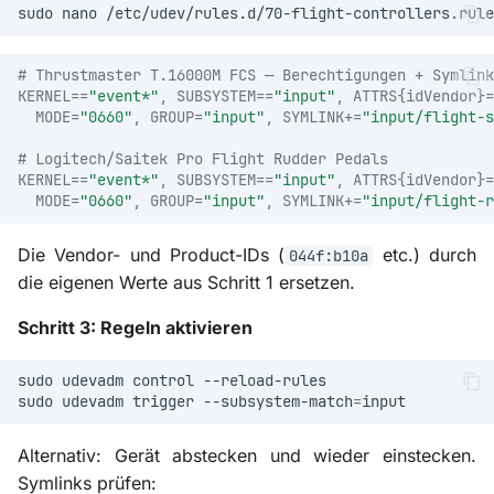
sudo
nano
# Thrustmaster T.16000M FCS — Berechtigungen + Symlink
KERNEL=
=
"event*"
, SUBSYSTEM=
=
"input"
, ATTRS{idVendor}=
MODE
=
"0660"
, GROUP
=
"input"
, SYMLINK+
=
"input/flight-s
# Logitech/Saitek Pro Flight Rudder Pedals
KERNEL=
=
"event*"
, SUBSYSTEM=
=
"input"
, ATTRS{idVendor}=
MODE
=
"0660"
, GROUP
=
"input"
, SYMLINK+
=
"input/flight-r
Die Vendor- und Product-IDs (
etc.) durch
044f:b10a
die eigenen Werte aus Schritt 1 ersetzen.
Schritt 3: Regeln aktivieren
sudo
udevadm
control
sudo
udevadm
trigger
--subsystem-match
=
Alternativ: Gerät abstecken und wieder einstecken.
Symlinks prüfen: