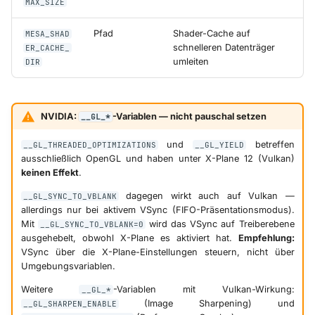
MAX_SIZE
Pfad
Shader-Cache auf
MESA_SHAD
schnelleren Datenträger
ER_CACHE_
umleiten
DIR
NVIDIA:
-Variablen — nicht pauschal setzen
__GL_*
und
betreffen
__GL_THREADED_OPTIMIZATIONS
__GL_YIELD
ausschließlich OpenGL und haben unter X-Plane 12 (Vulkan)
keinen Effekt
.
dagegen wirkt auch auf Vulkan —
__GL_SYNC_TO_VBLANK
allerdings nur bei aktivem VSync (FIFO-Präsentationsmodus).
Mit
wird das VSync auf Treiberebene
__GL_SYNC_TO_VBLANK=0
ausgehebelt, obwohl X-Plane es aktiviert hat.
Empfehlung:
VSync über die X-Plane-Einstellungen steuern, nicht über
Umgebungsvariablen.
Weitere
-Variablen mit Vulkan-Wirkung:
__GL_*
(Image Sharpening) und
__GL_SHARPEN_ENABLE