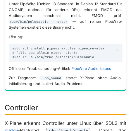
Unter PipeWire (Debian 13 Standard, in Debian 12 Standard für
GNOME, optional für andere DEs) erkennt FMOD das
Audiosystem manchmal nicht. FMOD prüft
— auf reinen PipeWire-
/usr/bin/pulseaudio --check
Systemen existiert diese Binary nicht.
Lösung:
sudo
apt
install
pipewire-pulse
# Falls das allein nicht reicht:
sudo
ln
-s
/bin/true
Offizieller Troubleshooting-Artikel:
PipeWire Audio Issues
Zur Diagnose:
startet X-Plane ohne Audio-
--no_sound
Initialisierung und isoliert Audio-Probleme.
Controller
X-Plane erkennt Controller unter Linux über SDL2 mit
evdev
-Backend (
). Damit das
/dev/input/event*