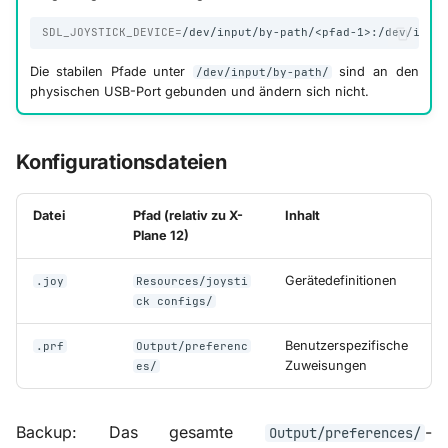
SDL_JOYSTICK_DEVICE
=
/dev/input/by-path/<pfad-1>:/dev/inpu
Die stabilen Pfade unter
sind an den
/dev/input/by-path/
physischen USB-Port gebunden und ändern sich nicht.
Konfigurationsdateien
Datei
Pfad (relativ zu X-
Inhalt
Plane 12)
Gerätedefinitionen
.joy
Resources/joysti
ck configs/
Benutzerspezifische
.prf
Output/preferenc
Zuweisungen
es/
Backup: Das gesamte
-
Output/preferences/