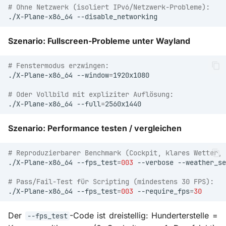
# Ohne Netzwerk (isoliert IPv6/Netzwerk-Probleme):
./X-Plane-x86_64
Szenario: Fullscreen-Probleme unter Wayland
# Fenstermodus erzwingen:
./X-Plane-x86_64
--window
=
# Oder Vollbild mit expliziter Auflösung:
./X-Plane-x86_64
--full
=
Szenario: Performance testen / vergleichen
# Reproduzierbarer Benchmark (Cockpit, klares Wetter, 
./X-Plane-x86_64
--fps_test
=
003
--verbose
--weather_se
# Pass/Fail-Test für Scripting (mindestens 30 FPS):
./X-Plane-x86_64
--fps_test
=
003
--require_fps
=
30
Der
-Code ist dreistellig: Hunderterstelle =
--fps_test