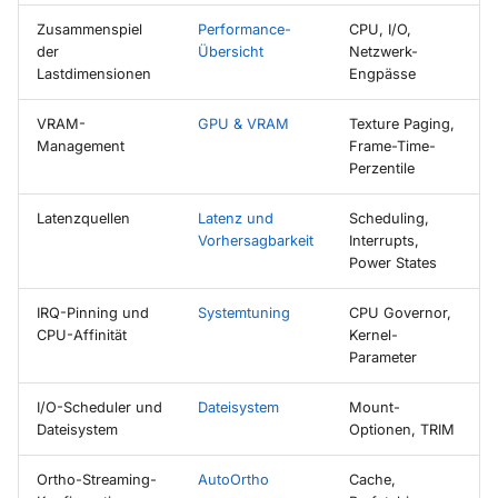
Zusammenspiel
Performance-
CPU, I/O,
der
Übersicht
Netzwerk-
Lastdimensionen
Engpässe
VRAM-
GPU & VRAM
Texture Paging,
Management
Frame-Time-
Perzentile
Latenzquellen
Latenz und
Scheduling,
Vorhersagbarkeit
Interrupts,
Power States
IRQ-Pinning und
Systemtuning
CPU Governor,
CPU-Affinität
Kernel-
Parameter
I/O-Scheduler und
Dateisystem
Mount-
Dateisystem
Optionen, TRIM
Ortho-Streaming-
AutoOrtho
Cache,