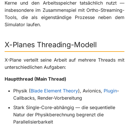
Nachher: Verteilung auf
Kerne und den Arbeitsspeicher tatsächlich nutzt —
i
mehrere Kerne
Szenerie-Plugins
X-ProTurb
KabinXP
insbesondere im Zusammenspiel mit Ortho-Streaming-
t
Tools, die als eigenständige Prozesse neben dem
CPU-Budget bei Ortho-
Via KVM
AnyAirline
Simulator laufen.
i
Streaming
a
XP Walkaround
X-Planes Threading-Modell
Simulator-Prozess (X-
l
Plane)
i
X-Plane verteilt seine Arbeit auf mehrere Threads mit
Streaming-Prozess
s
unterschiedlichen Aufgaben:
(separates Programm)
i
Hauptthread (Main Thread)
Ressourcenkonkurrenz
e
Physik (
Blade Element Theory
), Avionics,
Plugin
-
r
Callbacks, Render-Vorbereitung
RAM als Zwischenstufe
Stark Single-Core-abhängig — die sequentielle
t
Wann RAM zum Engpass
Natur der Physikberechnung begrenzt die
wird
Parallelisierbarkeit