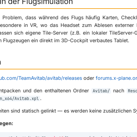
n der Flugsimulation
s Problem, dass während des Flugs häufig Karten, Chec
esondere in VR, wo das Headset zum Ablesen externer
sen sich eigene Tile-Server (z.B. ein lokaler TileServer-G
en Flugzeugen ein direkt im 3D-Cockpit verbautes Tablet.
n
hub.com/TeamAvitab/avitab/releases
oder
forums.x-plane.o
entpacken und den enthaltenen Ordner
nach
Avitab/
Res
.
n_x64/Avitab.xpl
iten sind statisch gelinkt — es werden keine zusätzlichen 
legen: