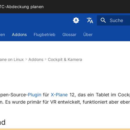
ATC-Abdeckung planen
Suche wird i
Deutsch
ien
Addons
Flugbetrieb
Glossar
Über
English
ane on Linux
Addons
Cockpit & Kamera
Open-Source-
Plugin
für
X-Plane
12, das ein Tablet im Cock
on. Es wurde primär für VR entwickelt, funktioniert aber e
nd