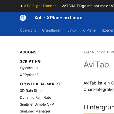
✈️
ATC Flight Planner
— VATSIM-Flüge mit optimaler 
XoL - XPlane on Linux
Übersicht
Grundlagen
Linux
X-Plane
Szener
ADDONS
XoL: Running X-Pl
SCRIPTING
AviTab
FlyWithLua
XPPython3
AviTab ist ein 
FLYWITHLUA-SKRIPTE
Chart-Integrati
3D Rain Stop
Dynamic Rain Rate
SimBrief Simple OFP
Hintergru
SimLoad Manager