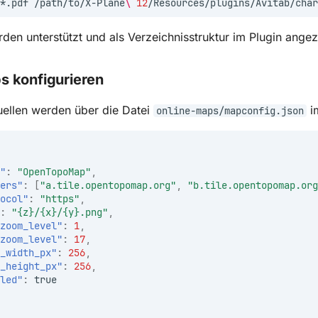
*.pdf
/path/to/X-Plane
\ 
12
den unterstützt und als Verzeichnisstruktur im Plugin angez
 konfigurieren
ellen werden über die Datei
im
online-maps/mapconfig.json
"
:
"OpenTopoMap"
,
ers"
:
[
"a.tile.opentopomap.org"
,
"b.tile.opentopomap.org
ocol"
:
"https"
,
:
"{z}/{x}/{y}.png"
,
zoom_level"
:
1
,
zoom_level"
:
17
,
_width_px"
:
256
,
_height_px"
:
256
,
led"
:
true