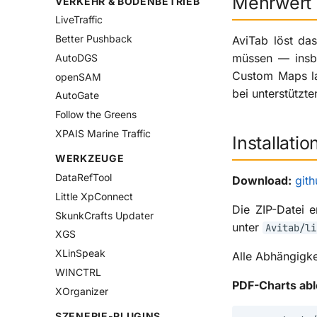
Mehrwert i
VERKEHR & BODENBETRIEB
LiveTraffic
Better Pushback
AviTab löst da
müssen — insb
AutoDGS
Custom Maps las
openSAM
bei unterstützt
AutoGate
Follow the Greens
XPAIS Marine Traffic
Installatio
WERKZEUGE
DataRefTool
Download:
git
Little XpConnect
Die ZIP-Datei 
SkunkCrafts Updater
unter
Avitab/li
XGS
XLinSpeak
Alle Abhängigke
WINCTRL
PDF-Charts ab
XOrganizer
SZENERIE-PLUGINS