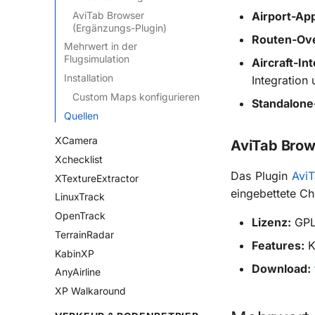
AviTab Browser
Airport-Ap
(Ergänzungs-Plugin)
Routen-Ove
Mehrwert in der
Flugsimulation
Aircraft-In
Installation
Integration
Custom Maps konfigurieren
Standalon
Quellen
XCamera
AviTab Brow
Xchecklist
Das Plugin
Avi
XTextureExtractor
eingebettete 
LinuxTrack
OpenTrack
Lizenz:
GPL
TerrainRadar
Features:
K
KabinXP
Download:
AnyAirline
XP Walkaround