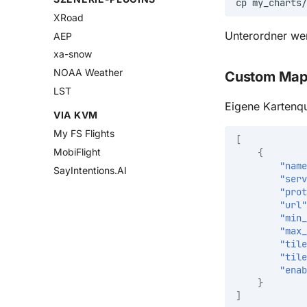
cp
my_charts/
XRoad
Unterordner wer
AEP
xa-snow
NOAA Weather
Custom Maps
LST
Eigene Kartenqu
VIA KVM
My FS Flights
[
MobiFlight
{
"name
SayIntentions.AI
"serv
"prot
"url"
"min_
"max_
"tile
"tile
"enab
}
]