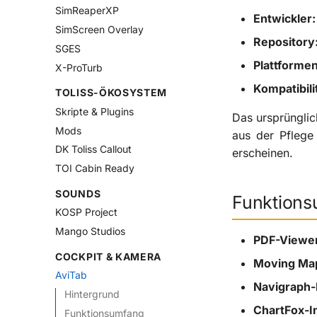
SimReaperXP
Entwickler:
SimScreen Overlay
Repository
SGES
Plattformen
X-ProTurb
Kompatibili
TOLISS-ÖKOSYSTEM
Skripte & Plugins
Das ursprüngli
Mods
aus der Pflege
DK Toliss Callout
erscheinen.
TOI Cabin Ready
SOUNDS
Funktion
KOSP Project
Mango Studios
PDF-Viewer
COCKPIT & KAMERA
Moving Ma
AviTab
Navigraph-I
Hintergrund
ChartFox-In
Funktionsumfang