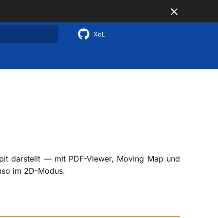
XoL
nitialisiert
pit darstellt — mit PDF-Viewer, Moving Map und
benso im 2D-Modus.