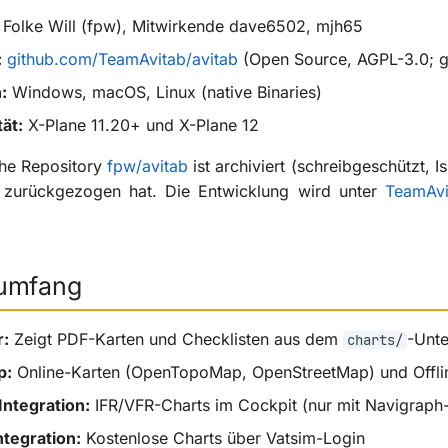
Folke Will (fpw), Mitwirkende dave6502, mjh65
:
github.com/TeamAvitab/avitab
(Open Source, AGPL-3.0; ge
:
Windows, macOS, Linux (native Binaries)
tät:
X-Plane 11.20+ und X-Plane 12
che Repository
fpw/avitab
ist archiviert (schreibgeschützt, I
 zurückgezogen hat. Die Entwicklung wird unter
TeamAvi
sumfang
:
Zeigt PDF-Karten und Checklisten aus dem
-Unte
charts/
p:
Online-Karten (OpenTopoMap, OpenStreetMap) und Offline
ntegration:
IFR/VFR-Charts im Cockpit (nur mit Navigraph-
tegration:
Kostenlose Charts über Vatsim-Login