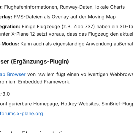
p:
Flughafeninformationen, Runway-Daten, lokale Charts
rlay:
FMS-Dateien als Overlay auf der Moving Map
tegration:
Einige Flugzeuge (z.B. Zibo 737) haben ein 3D-Tab
 unter X-Plane 12 setzt voraus, dass das Flugzeug den aktue
e-Modus:
Kann auch als eigenständige Anwendung außerhal
ser (Ergänzungs-Plugin)
Tab Browser
von rswilem fügt einen vollwertigen Webbrowse
Chromium Embedded Framework.
-3.0
onfigurierbare Homepage, Hotkey-Websites, SimBrief-Flu
forums.x-plane.org