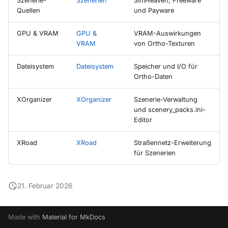
Szenerie-
Szenerien
SimHeaven, Freeware
Quellen
und Payware
GPU & VRAM
GPU &
VRAM-Auswirkungen
VRAM
von Ortho-Texturen
Dateisystem
Dateisystem
Speicher und I/O für
Ortho-Daten
XOrganizer
XOrganizer
Szenerie-Verwaltung
und scenery_packs.ini-
Editor
XRoad
XRoad
Straßennetz-Erweiterung
für Szenerien
21. Februar 2026
Made with
Material for MkDocs