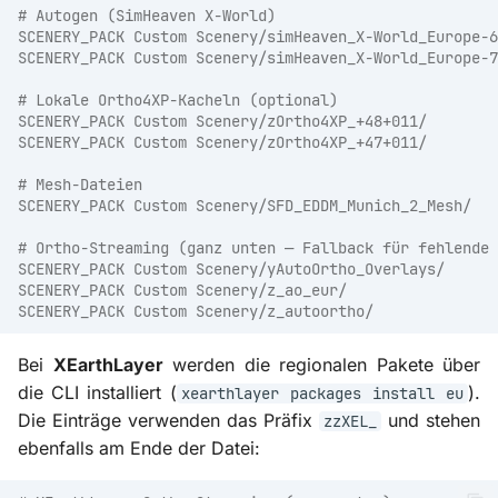
# Autogen (SimHeaven X-World)
SCENERY_PACK Custom Scenery/simHeaven_X-World_Europe-6
SCENERY_PACK Custom Scenery/simHeaven_X-World_Europe-7
# Lokale Ortho4XP-Kacheln (optional)
SCENERY_PACK Custom Scenery/zOrtho4XP_+48+011/
SCENERY_PACK Custom Scenery/zOrtho4XP_+47+011/
# Mesh-Dateien
SCENERY_PACK Custom Scenery/SFD_EDDM_Munich_2_Mesh/
# Ortho-Streaming (ganz unten — Fallback für fehlende 
SCENERY_PACK Custom Scenery/yAutoOrtho_Overlays/
SCENERY_PACK Custom Scenery/z_ao_eur/
SCENERY_PACK Custom Scenery/z_autoortho/
Bei
XEarthLayer
werden die regionalen Pakete über
die CLI installiert (
).
xearthlayer packages install eu
Die Einträge verwenden das Präfix
und stehen
zzXEL_
ebenfalls am Ende der Datei: