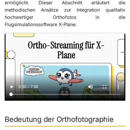
Kombination
ermöglicht. Dieser Abschnitt erläutert die
i
Szenerie-Plugins
X-ProTurb
KabinXP
methodischen Ansätze zur Integration qualitativ
t
Welches System passt zu
hochwertiger Orthofotos in die
welchem Spielerprofil?
Via KVM
AnyAirline
Flugsimulationssoftware X-Plane.
i
a
Weiterführende Kapitel
XP Walkaround
l
i
s
i
e
r
t
Bedeutung der Orthofotographie