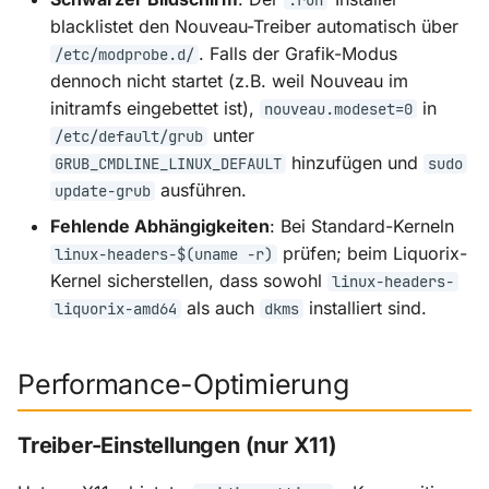
.run
blacklistet den Nouveau-Treiber automatisch über
. Falls der Grafik-Modus
/etc/modprobe.d/
dennoch nicht startet (z.B. weil Nouveau im
initramfs eingebettet ist),
in
nouveau.modeset=0
unter
/etc/default/grub
hinzufügen und
GRUB_CMDLINE_LINUX_DEFAULT
sudo
ausführen.
update-grub
Fehlende Abhängigkeiten
: Bei Standard-Kerneln
prüfen; beim Liquorix-
linux-headers-$(uname -r)
Kernel sicherstellen, dass sowohl
linux-headers-
als auch
installiert sind.
liquorix-amd64
dkms
Performance-Optimierung
Treiber-Einstellungen (nur X11)