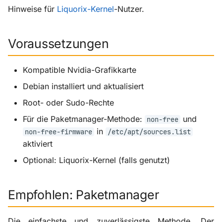
Zurück in den Grafik-
i
Hinweise für
Liquorix-Kernel
-Nutzer.
Modus
Szenerie-Plugins
X-ProTurb
KabinXP
t
Fehlerbehebung
Via KVM
AnyAirline
Voraussetzungen
i
a
Performance-Optimierung
XP Walkaround
Kompatible Nvidia-Grafikkarte
l
Debian installiert und aktualisiert
Treiber-Einstellungen (nur
i
X11)
Root- oder Sudo-Rechte
s
Für die Paketmanager-Methode:
und
non-free
Kernel-Parameter
in
non-free-firmware
/etc/apt/sources.list
i
aktiviert
MangoHud (optional)
e
Optional: Liquorix-Kernel (falls genutzt)
r
Weiterführende Kapitel
t
Empfohlen: Paketmanager
Quellen
Die einfachste und zuverlässigste Methode. Der