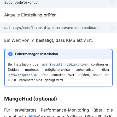
sudo
Aktuelle Einstellung prüfen:
cat
Ein Wert von
bestätigt, dass KMS aktiv ist.
Y
Paketmanager-Installation
Bei Installation über
konfiguriert
apt install nvidia-driver
Debian modeset möglicherweise automatisch über
. Den aktuellen Wert prüfen, bevor ein
/etc/modprobe.d/
GRUB-Parameter hinzugefügt wird.
MangoHud (optional)
Für erweitertes Performance-Monitoring über die
eingebaute
FPS
-Anzeige von X-Plane (Strg+Shift+F)