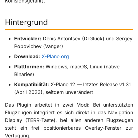
Kollisionsgefahr).
i
X-ProTurb
t
Hintergrund
i
a
Entwickler:
Denis Antontsev (DrGluck) und Sergey
Popovichev (Vanger)
l
Download:
X-Plane.org
i
Plattformen:
Windows, macOS, Linux (native
s
Binaries)
i
Kompatibilität:
X-Plane 12 — letztes Release v1.31
(April 2023), seitdem unverändert
e
r
Das Plugin arbeitet in zwei Modi: Bei unterstützten
Flugzeugen integriert es sich direkt in das Navigation
t
Display (TERR-Taste), bei allen anderen Flugzeugen
steht ein frei positionierbares Overlay-Fenster zur
Verfügung.