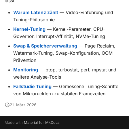
lässt.
i
Szenerie-Plugins
X-ProTurb
KabinXP
Warum Latenz zählt
— Video-Einführung und
t
Tuning-Philosophie
Via KVM
AnyAirline
i
Kernel-Tuning
— Kernel-Parameter, CPU-
a
Governor, Interrupt-Affinität, NVMe-Tuning
XP Walkaround
Swap & Speicherverwaltung
— Page Reclaim,
l
Watermark-Tuning, Swap-Konfiguration, OOM-
i
Prävention
s
Monitoring
— btop, turbostat, perf, mpstat und
weitere Analyse-Tools
i
Fallstudie Tuning
— Gemessene Tuning-Schritte
e
von Mikrorucklern zu stabilen Framezeiten
r
21. März 2026
t
Made with
Material for MkDocs