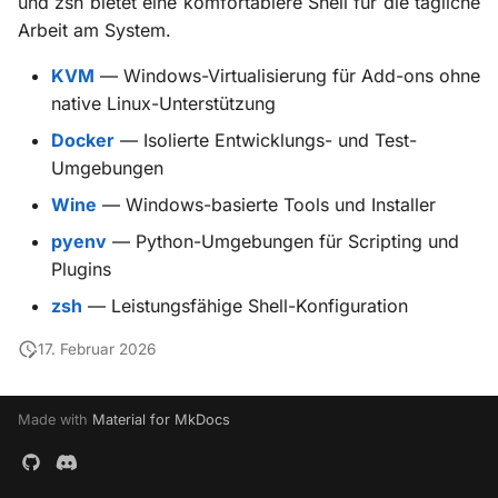
und zsh bietet eine komfortablere Shell für die tägliche
i
Arbeit am System.
Szenerie-Plugins
X-ProTurb
KabinXP
t
KVM
— Windows-Virtualisierung für Add-ons ohne
Via KVM
AnyAirline
i
native Linux-Unterstützung
a
Docker
— Isolierte Entwicklungs- und Test-
XP Walkaround
Umgebungen
l
Wine
— Windows-basierte Tools und Installer
i
pyenv
— Python-Umgebungen für Scripting und
s
Plugins
i
zsh
— Leistungsfähige Shell-Konfiguration
e
17. Februar 2026
r
t
Made with
Material for MkDocs