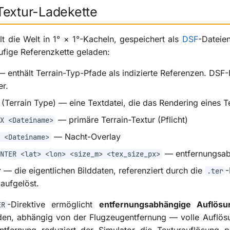
Textur-Ladekette
lt die Welt in 1° × 1°-Kacheln, gespeichert als
DSF
-Dateie
tufige Referenzkette geladen:
 enthält Terrain-Typ-Pfade als indizierte Referenzen. DSF-
r.
(Terrain Type) — eine Textdatei, die das Rendering eines Te
— primäre Terrain-Textur (Pflicht)
X <Dateiname>
— Nacht-Overlay
 <Dateiname>
— entfernungsab
NTER <lat> <lon> <size_m> <tex_size_px>
r
— die eigentlichen Bilddaten, referenziert durch die
-
.ter
 aufgelöst.
-Direktive ermöglicht
entfernungsabhängige Auflösu
ER
den, abhängig von der Flugzeugentfernung — volle Auflös