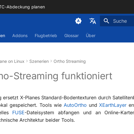
ATC-Abdeckung planen
Suche wird i
Deutsch
ien
Addons
Flugbetrieb
Glossar
Über
English
ane on Linux
Szenerien
Ortho Streaming
ho-Streaming funktioniert
 ersetzt X-Planes Standard-Bodentexturen durch Satellitenb
okal gespeichert. Tools wie
AutoOrtho
und
XEarthLayer
err
elles
FUSE
-Dateisystem abfangen und an Online-Kartena
nische Architektur beider Tools.