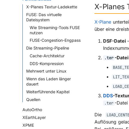
X-Planes 
X-Planes Textur-Ladekette
FUSE: Das virtuelle
Dateisystem
X-Plane
untertei
Wie Streaming-Tools FUSE
über eine dreis
nutzen
FUSE-Congestion-Engpass
DSF-Datei
—
Indexnumme
Die Streaming-Pipeline
Cache-Architektur
-Datei
.ter
DDS-Kompression
BASE_TE
Mehrwert unter Linux
LIT_TEX
Wenn das Laden länger
dauert
LOAD_CE
Weiterführende Kapitel
DDS
-Textu
Quellen
-Datei
.ter
AutoOrtho
Die
LOAD_CENT
XEarthLayer
Auflösung gela
XPME