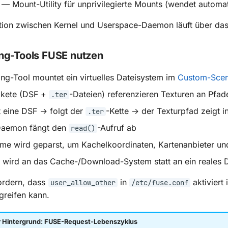
— Mount-Utility für unprivilegierte Mounts (wendet automa
ion zwischen Kernel und Userspace-Daemon läuft über da
ng-Tools FUSE nutzen
ng-Tool mountet ein virtuelles Dateisystem im
Custom-Scen
akete (DSF +
-Dateien) referenzieren Texturen an Pfa
.ter
t eine DSF → folgt der
-Kette → der Texturpfad zeigt 
.ter
aemon fängt den
-Aufruf ab
read()
me wird geparst, um Kachelkoordinaten, Kartenanbieter un
 wird an das Cache-/Download-System statt an ein reales 
ordern, dass
in
aktiviert 
user_allow_other
/etc/fuse.conf
reifen kann.
 Hintergrund: FUSE-Request-Lebenszyklus