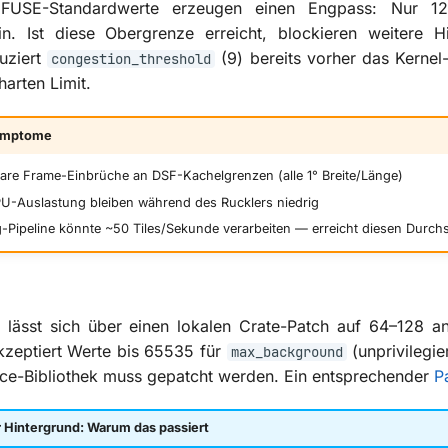
 FUSE-Standardwerte erzeugen einen Engpass: Nur 12 
in. Ist diese Obergrenze erreicht, blockieren weitere Hi
duziert
(9) bereits vorher das Kernel
congestion_threshold
arten Limit.
ymptome
are Frame-Einbrüche an DSF-Kachelgrenzen (alle 1° Breite/Länge)
-Auslastung bleiben während des Rucklers niedrig
-Pipeline könnte ~50 Tiles/Sekunde verarbeiten — erreicht diesen Durchs
lässt sich über einen lokalen Crate-Patch auf 64–128 
kzeptiert Werte bis 65535 für
(unprivilegie
max_background
ace-Bibliothek muss gepatcht werden. Ein entsprechender
P
 Hintergrund: Warum das passiert