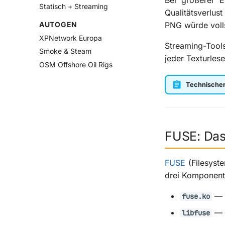
Bei größerer E
Statisch + Streaming
Qualitätsverlus
AUTOGEN
PNG würde volls
XPNetwork Europa
Streaming-Tools
Smoke & Steam
jeder Texturles
OSM Offshore Oil Rigs
Technischer 
FUSE: Das 
FUSE
(Filesyst
drei Komponent
— K
fuse.ko
— U
libfuse