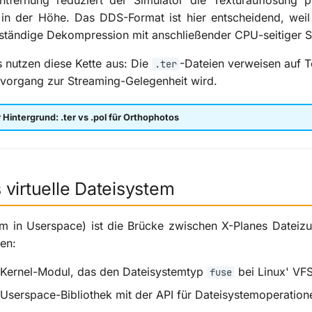
ntfernung reduziert der Simulator die Texturauflösung
t in der Höhe. Das DDS-Format ist hier entscheidend, weil
tändige Dekompression mit anschließender CPU-seitiger Sk
 nutzen diese Kette aus: Die
-Dateien verweisen auf 
.ter
evorgang zur Streaming-Gelegenheit wird.
Hintergrund: .ter vs .pol für Orthophotos
virtuelle Dateisystem
em in Userspace) ist die Brücke zwischen X-Planes Dateizu
en:
ernel-Modul, das den Dateisystemtyp
bei Linux' VFS
fuse
serspace-Bibliothek mit der API für Dateisystemoperation