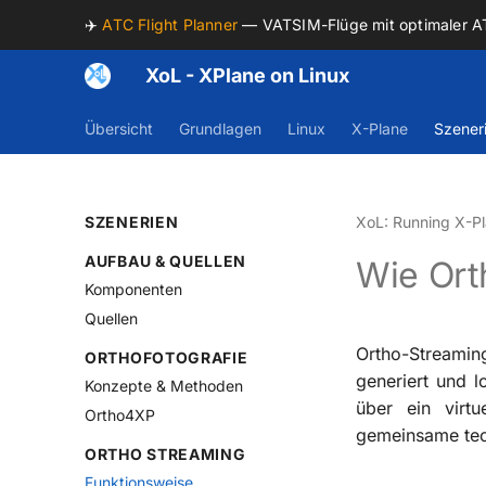
✈️
ATC Flight Planner
— VATSIM-Flüge mit optimaler 
XoL - XPlane on Linux
Übersicht
Grundlagen
Linux
X-Plane
Szener
SZENERIEN
XoL: Running X-Pl
AUFBAU & QUELLEN
Wie Ort
Komponenten
Quellen
Ortho-Streaming
ORTHOFOTOGRAFIE
generiert und l
Konzepte & Methoden
über ein virtu
Ortho4XP
gemeinsame tech
ORTHO STREAMING
Funktionsweise