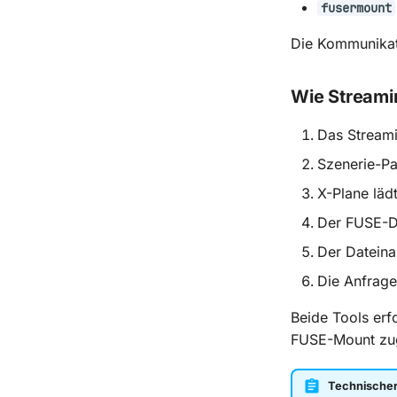
fusermount
Die Kommunikat
Wie Streami
Das Streami
Szenerie-P
X-Plane läd
Der FUSE-D
Der Dateina
Die Anfrage
Beide Tools erf
FUSE-Mount zug
Technischer