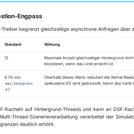
stion-Engpass
Treiber begrenzt gleichzeitige asynchrone Anfragen über 
Standard
Wirkung
12
Maximale Anzahl gleichzeitiger Hintergrund-An
blockieren, wenn das Limit erreicht ist.
9 (¾ von
Oberhalb dieses Werts reduziert der Kernel Rea
spekulative I/O wird gedrosselt, bevor das harte Li
max_backgroun
)
d
F-Kacheln auf Hintergrund-Threads und kann an DSF-Kachel
Multi-Thread-Szenerieverarbeitung verarbeitet der Simula
renzen deutlich erhöht.