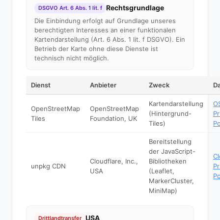
Rechtsgrundlage
DSGVO Art. 6 Abs. 1 lit. f
Die Einbindung erfolgt auf Grundlage unseres
berechtigten Interesses an einer funktionalen
Kartendarstellung (Art. 6 Abs. 1 lit. f DSGVO). Ein
Betrieb der Karte ohne diese Dienste ist
technisch nicht möglich.
Dienst
Anbieter
Zweck
D
Kartendarstellung
O
OpenStreetMap
OpenStreetMap
(Hintergrund-
Pr
Tiles
Foundation, UK
Tiles)
Po
Bereitstellung
der JavaScript-
Cl
Cloudflare, Inc.,
Bibliotheken
unpkg CDN
Pr
USA
(Leaflet,
Po
MarkerCluster,
MiniMap)
USA
Drittlandtransfer